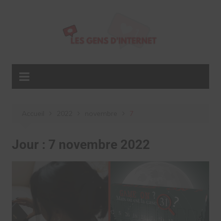
Aller
au
contenu
Accueil
2022
novembre
7
Jour :
7 novembre 2022