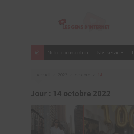
Aller
au
contenu
Notre documentaire
Nos services
Accueil
2022
octobre
14
Jour :
14 octobre 2022