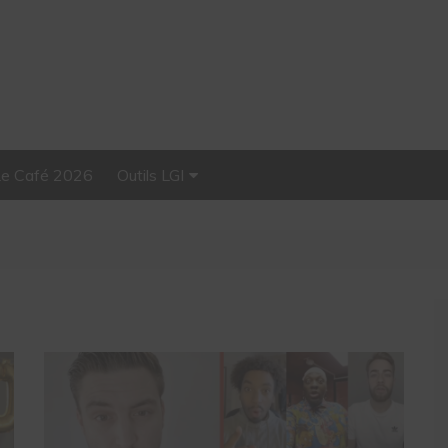
Le Café 2026
Outils LGI
Stellar, plateforme
d’influence tout-en-un