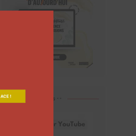
Close
this
module
ACE !
Découvrez nos vidéos