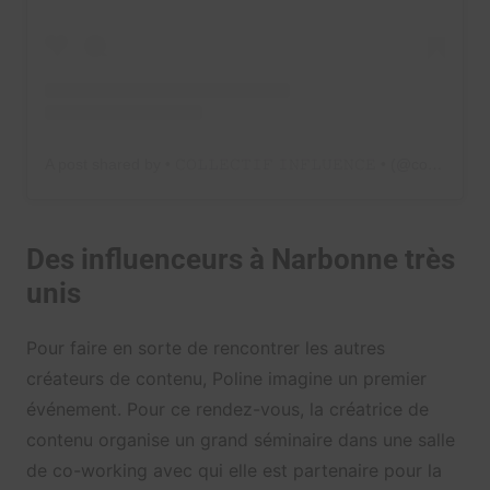
A post shared by • 𝙲𝙾𝙻𝙻𝙴𝙲𝚃𝙸𝙵 𝙸𝙽𝙵𝙻𝚄𝙴𝙽𝙲𝙴 • (@collectif.influence)
Des influenceurs à Narbonne très
unis
Pour faire en sorte de rencontrer les autres
créateurs de contenu, Poline imagine un premier
événement. Pour ce rendez-vous, la créatrice de
contenu organise un grand séminaire dans une salle
de co-working avec qui elle est partenaire pour la