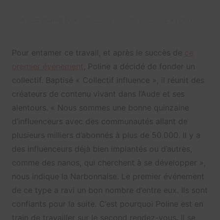
A post shared by • 𝙲𝙾𝙻𝙻𝙴𝙲𝚃𝙸𝙵 𝙸𝙽𝙵𝙻𝚄𝙴𝙽𝙲𝙴 • (@collectif.influence)
Pour entamer ce travail, et après le succès de
ce
premier événement
, Poline a décidé de fonder un
collectif. Baptisé « Collectif influence », il réunit des
créateurs de contenu vivant dans l’Aude et ses
alentours. « Nous sommes une bonne quinzaine
d’influenceurs avec des communautés allant de
plusieurs milliers d’abonnés à plus de 50.000. Il y a
des influenceurs déjà bien implantés ou d’autres,
comme des nanos, qui cherchent à se développer »,
nous indique la Narbonnaise. Le premier événement
de ce type a ravi un bon nombre d’entre eux. Ils sont
confiants pour la suite. C’est pourquoi Poline est en
train de travailler sur le second rendez-vous. Il se