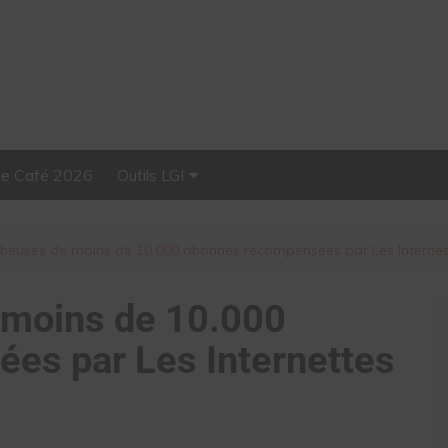
Le Café 2026
Outils LGI
Stellar, plateforme
d’influence tout-en-un
beuses de moins de 10.000 abonnés récompensées par Les Internet
moins de 10.000
es par Les Internettes