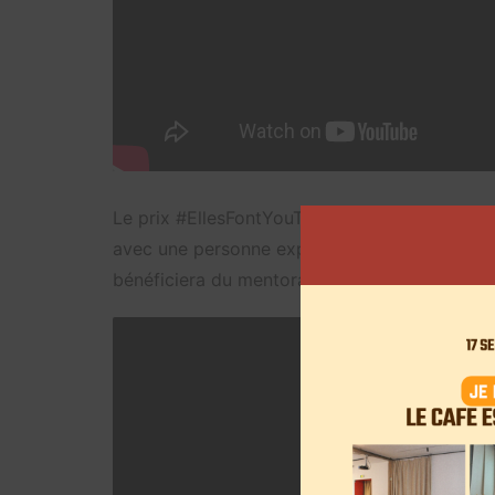
Le prix #EllesFontYouTube, soit un gain de 3
avec une personne experte de chez YouTube, 
bénéficiera du mentorat de Marjorie Le Noan.