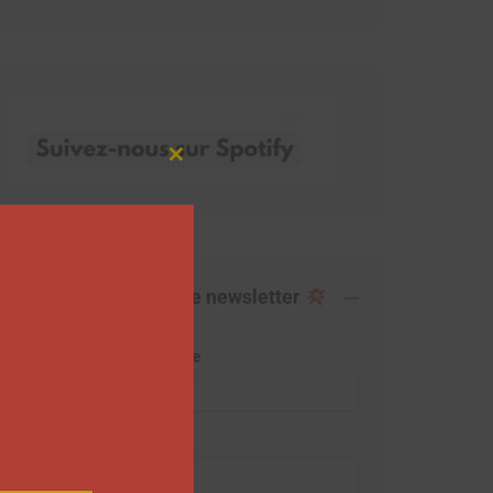
Close
this
module
Abonnez-vous à notre newsletter
Adresse de messagerie
Prénom