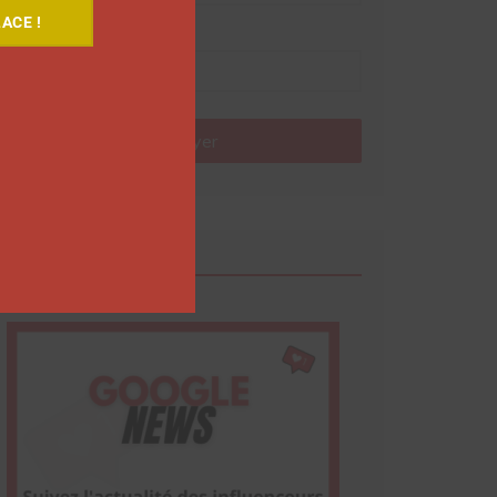
ACE !
Nom
Envoyer
Google News