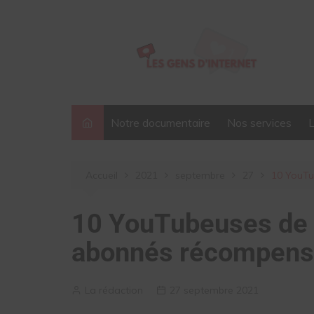
Aller
au
contenu
Notre documentaire
Nos services
Accueil
2021
septembre
27
10 YouTu
10 YouTubeuses de 
abonnés récompensé
La rédaction
27 septembre 2021