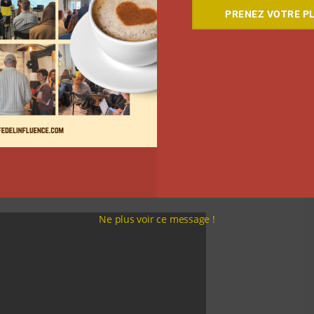
PRENEZ VOTRE PL
n de 1000 euros, décerné par le vote de la
ar Dolores – Cinéma & Illustrations.
Ne plus voir ce message !