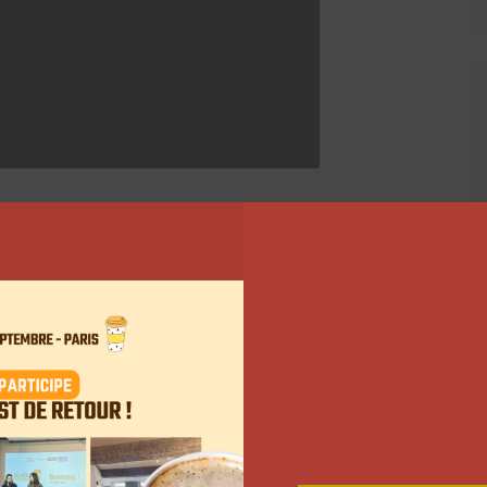
000 euros, ainsi qu’une session d’accompagnement
a été remporté par AlphonsineVintage. Elle