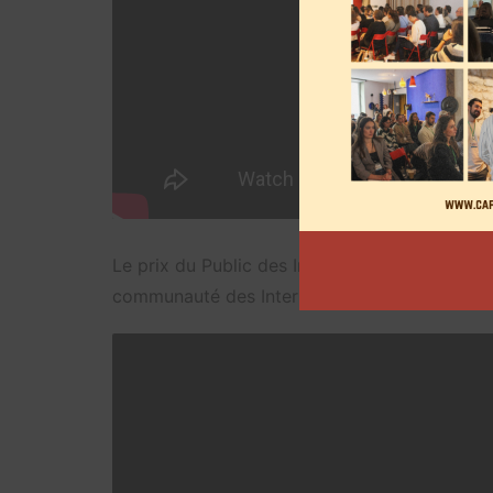
Le prix du Public des Internettes, soit un gai
communauté des Internettes, a été remporté p