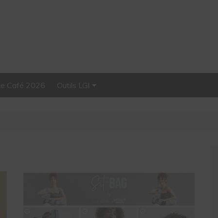
Le Café 2026
Outils LGI
Stellar, plateforme
d’influence tout-en-un