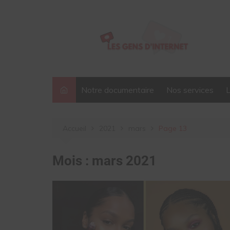
Aller
au
contenu
Notre documentaire
Nos services
Accueil
2021
mars
Page 13
Mois :
mars 2021