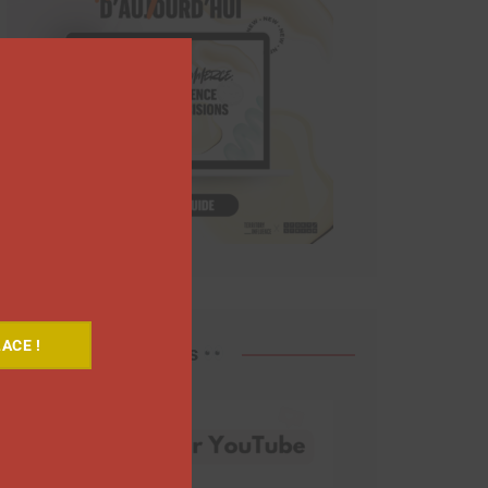
Close
this
module
ACE !
Découvrez nos vidéos