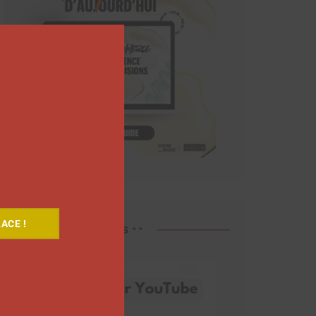
Close
this
module
ACE !
Découvrez nos vidéos