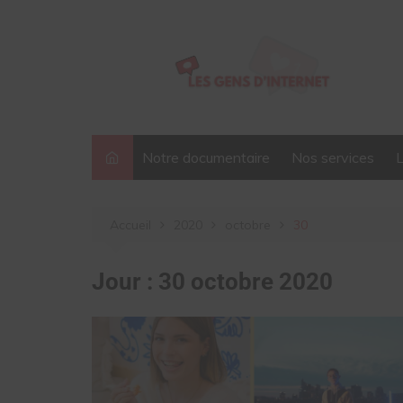
Aller
au
contenu
Notre documentaire
Nos services
Accueil
2020
octobre
30
Jour :
30 octobre 2020