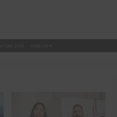
Le Café 2026
Outils LGI
Stellar, plateforme
d’influence tout-en-un