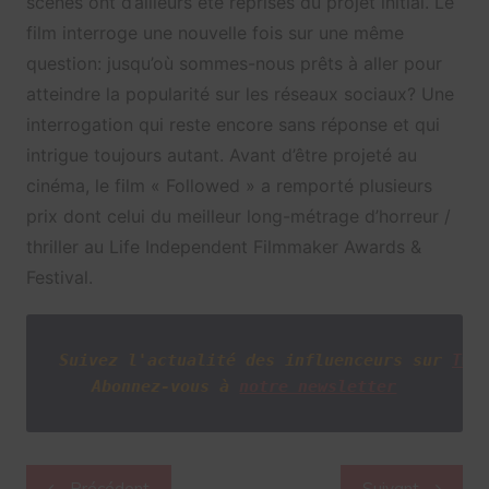
scènes ont d’ailleurs été reprises du projet initial. Le
film interroge une nouvelle fois sur une même
question: jusqu’où sommes-nous prêts à aller pour
atteindre la popularité sur les réseaux sociaux? Une
interrogation qui reste encore sans réponse et qui
intrigue toujours autant. Avant d’être projeté au
cinéma, le film « Followed » a remporté plusieurs
prix dont celui du meilleur long-métrage d’horreur /
thriller au Life Independent Filmmaker Awards &
Festival.
Suivez l'actualité des influenceurs sur
Twi
Abonnez-vous à
notre newsletter
Navigation
Précédent
Suivant