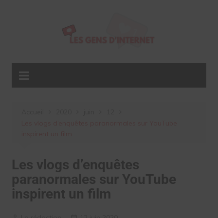
Aller
au
contenu
Accueil
2020
juin
12
Les vlogs d’enquêtes paranormales sur YouTube
inspirent un film
Les vlogs d’enquêtes
paranormales sur YouTube
inspirent un film
La rédaction
12 juin 2020