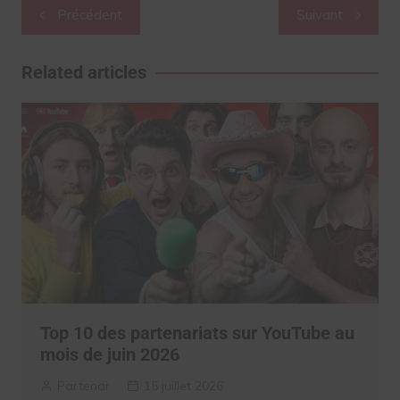
Navigation
Précédent
Suivant
de
l’article
Related articles
Top 10 des partenariats sur YouTube au
mois de juin 2026
Partenar
15 juillet 2026