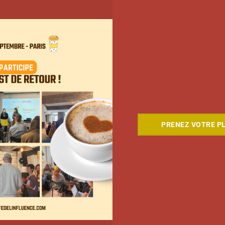
Elle s’inspire des vlogs d’août de
PRENEZ VOTRE PL
Léna Situations pour créer « Le
RAB des vlogs d’août »
La rédaction
4 août 2026