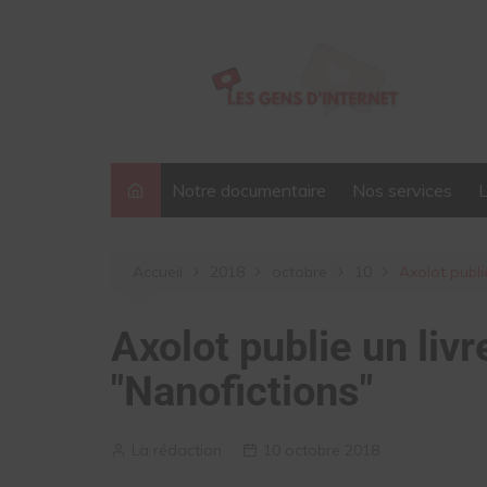
Aller
au
contenu
Notre documentaire
Nos services
Accueil
2018
octobre
10
Axolot publi
Axolot publie un liv
"Nanofictions"
La rédaction
10 octobre 2018