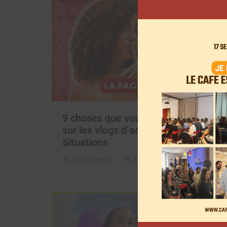
9 choses que vous avez oubliées
sur les vlogs d’août de Léna
Situations
La rédaction
5 août 2026