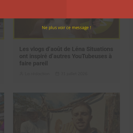
Ne plus voir ce message !
Les vlogs d’août de Léna Situations
ont inspiré d’autres YouTubeuses à
faire pareil
La rédaction
31 juillet 2026