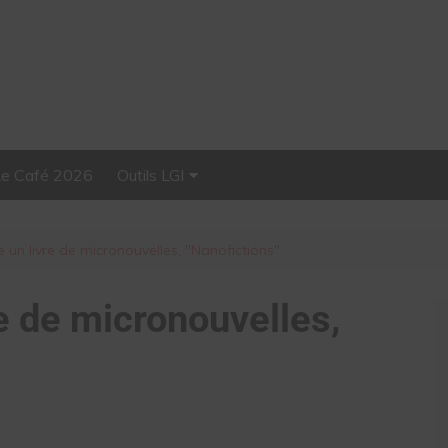
Le Café 2026
Outils LGI
Stellar, plateforme
d’influence tout-en-un
e un livre de micronouvelles, "Nanofictions"
re de micronouvelles,