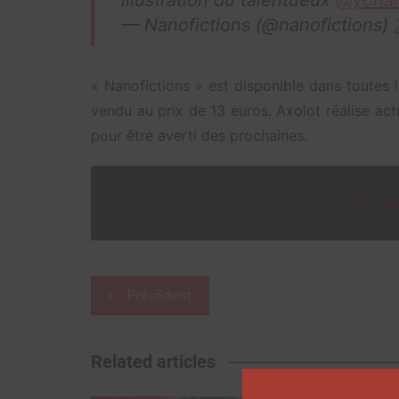
illustration du talentueux
@yohan
— Nanofictions (@nanofictions)
« Nanofictions » est disponible dans toutes les
vendu au prix de 13 euros. Axolot réalise act
pour être averti des prochaines.
Suis-m
Navigation
Précédent
de
l’article
Related articles