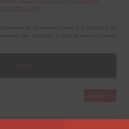
sacre
pic.twitter.com/DHPS9cXWMj
2 octobre 2018
 librairies et sur Internet depuis le 3 octobre. Il est
uellement des dédicaces. Il suffit de suivre le compte
oi sur
Twitter
Suivant