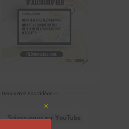
Découvrez nos vidéos
Close
this
module