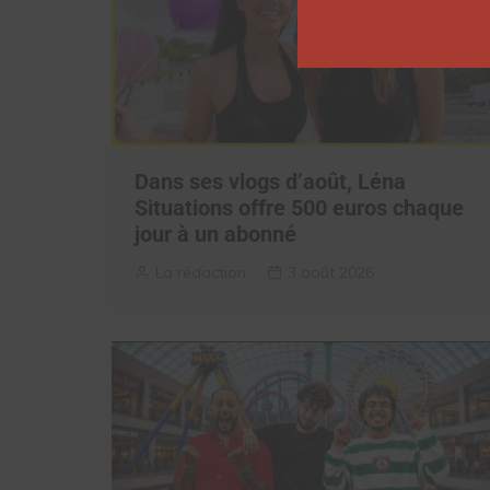
Dans ses vlogs d’août, Léna
Situations offre 500 euros chaque
jour à un abonné
La rédaction
3 août 2026