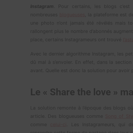
Instagram
. Pour certains, les blogs c’est
nombreuses
blogueuses
, la plateforme est 
une photo n’ont jamais été révélés mais t
rallongent plus le nombre d’abonnés augmenten
place, certains Instagrameurs ont trouvé
l’as
Avec le dernier algorithme Instagram, les p
dû mal à s’envoler. En effet, dans la secti
avant. Quelle est donc la solution pour avoir pl
Le « Share the love » m
La solution remonte à l’époque des blogs o
article. Des blogueuses comme
Song of Sty
comme
celui-ci
. Les Instagrameurs, qui 
reprendre cette forme de partage dans leur 