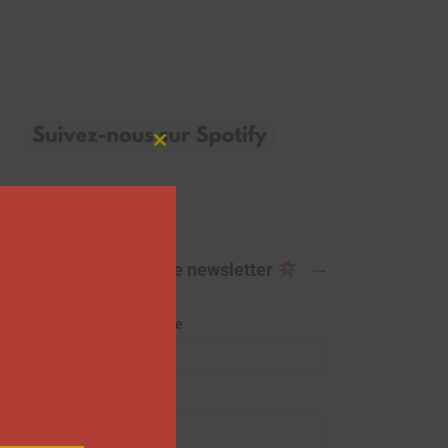
Close
this
module
Abonnez-vous à notre newsletter
Adresse de messagerie
Prénom