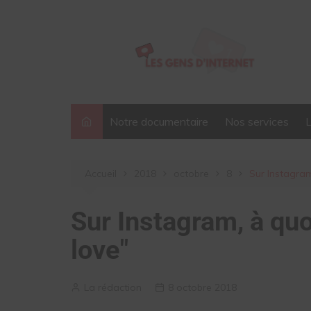
Aller
au
contenu
Notre documentaire
Nos services
Accueil
2018
octobre
8
Sur Instagram
Sur Instagram, à quo
love"
La rédaction
8 octobre 2018