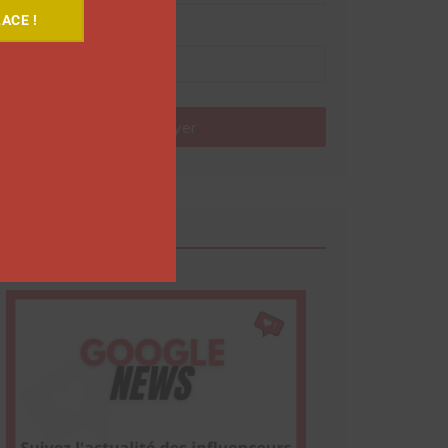
ACE !
Nom
Envoyer
Google News