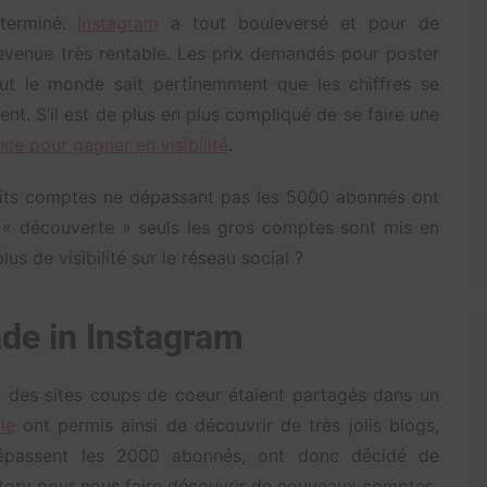
 terminé.
Instagram
a tout bouleversé et pour de
devenue très rentable. Les prix demandés pour poster
out le monde sait pertinemment que les chiffres se
t. S’il est de plus en plus compliqué de se faire une
tuce pour gagner en visibilité
.
etits comptes ne dépassant pas les 5000 abonnés ont
on « découverte » seuls les gros comptes sont mis en
us de visibilité sur le réseau social ?
ade in Instagram
ù des sites coups de coeur étaient partagés dans un
le
ont permis ainsi de découvrir de très jolis blogs,
dépassent les 2000 abonnés, ont donc décidé de
story pour nous faire découvrir de nouveaux comptes.