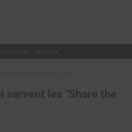
Le Café 2026
Outils LGI
Stellar, plateforme
d’influence tout-en-un
, à quoi servent les "Share the love"
i servent les "Share the