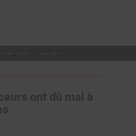
Le Café 2026
Outils LGI
Stellar, plateforme
d’influence tout-en-un
es influenceurs ont dû mal à prendre des vacances
ceurs ont dû mal à
es