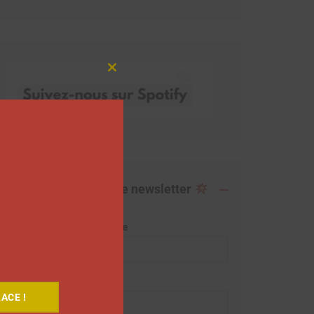
Close
this
module
Abonnez-vous à notre newsletter
Adresse de messagerie
Prénom
ACE !