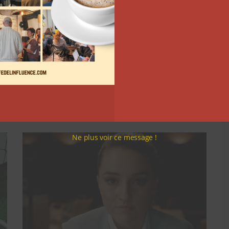
Comment le Grand JD a
complètement réinventé son
contenu sur YouTube
Clara Phelippeaux
6 août 2026
Ne plus voir ce message !