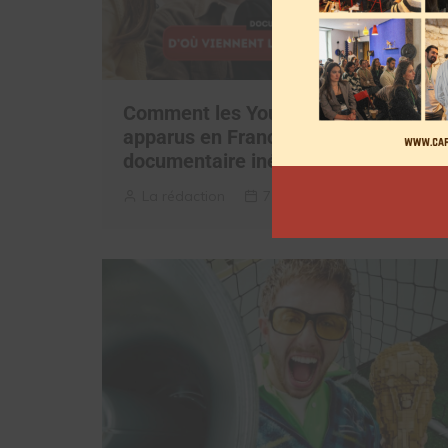
Comment les YouTubeurs sont
apparus en France, découvrez le
documentaire inédit
La rédaction
7 août 2026