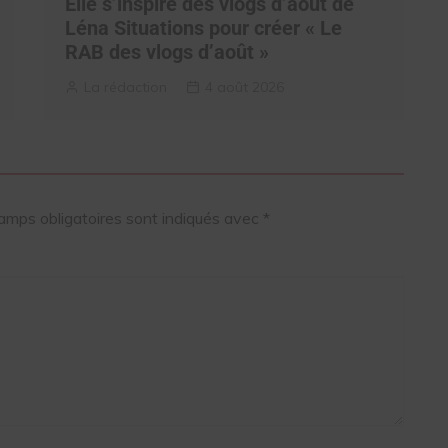
Elle s’inspire des vlogs d’août de
Léna Situations pour créer « Le
RAB des vlogs d’août »
La rédaction
4 août 2026
amps obligatoires sont indiqués avec
*