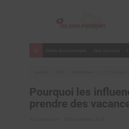
Aller
au
contenu
Notre documentaire
Nos services
Accueil
2018
septembre
6
Pourquoi l
Pourquoi les influen
prendre des vacanc
La rédaction
6 septembre 2018