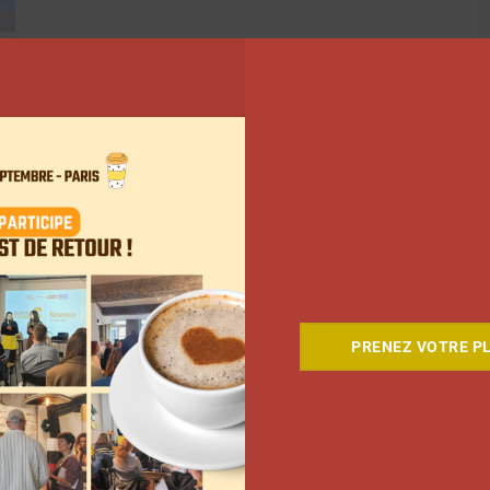
5
6
7
8
Suivant
PRENEZ VOTRE PL