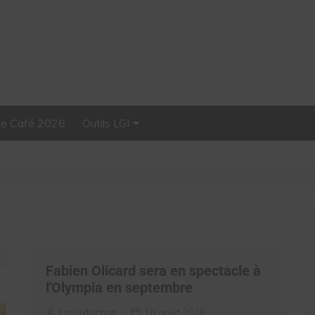
Le Café 2026
Outils LGI
Stellar, plateforme
d’influence tout-en-un
Fabien Olicard sera en spectacle à
l'Olympia en septembre
La rédaction
16 août 2018