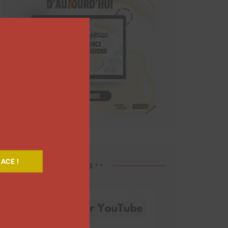
Close
this
module
ACE !
Découvrez nos vidéos