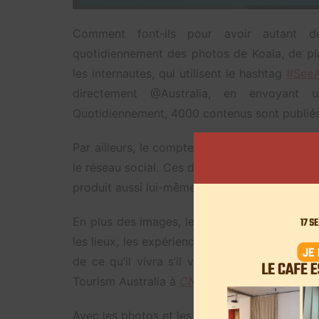
Comment font-ils pour avoir autant de
quotidiennement des photos de Koala, de pla
les internautes, qui utilisent le hashtag
#SeeA
directement @Australia, en envoyant u
Quotidiennement, 4000 contenus sont publiés 
Par ailleurs, le compte a développé des par
le réseau social. Ces derniers leur fournissent
produit aussi lui-même ses images.
En plus des images, les administrateurs du c
les lieux, les expériences et les opérateurs 
de ce qu’il vivra s’il visite », détaille Ni
Tourism Australia à
CNN
.
Avec les photos et les légendes, le compte so