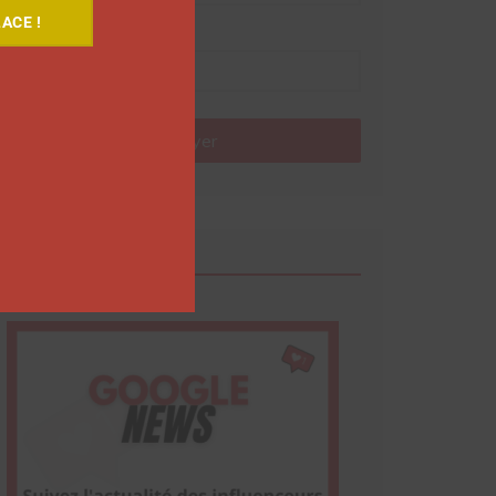
ACE !
Nom
Envoyer
Google News