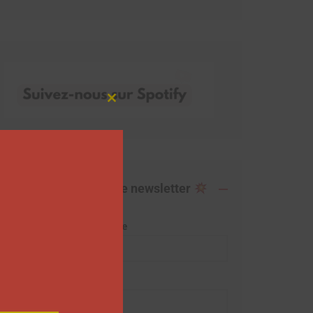
Close
this
module
Abonnez-vous à notre newsletter
Adresse de messagerie
Prénom