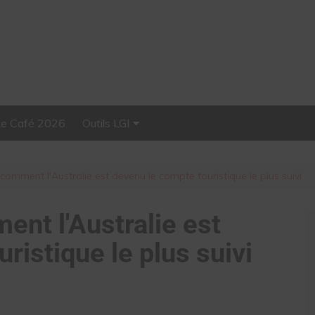
Le Café 2026
Outils LGI
Stellar, plateforme
d’influence tout-en-un
comment l'Australie est devenu le compte touristique le plus suivi
ent l'Australie est
ristique le plus suivi