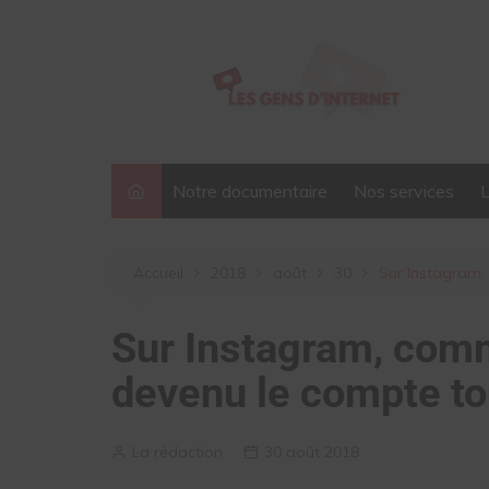
Aller
au
contenu
Notre documentaire
Nos services
Accueil
2018
août
30
Sur Instagram, 
Sur Instagram, comm
devenu le compte tou
La rédaction
30 août 2018