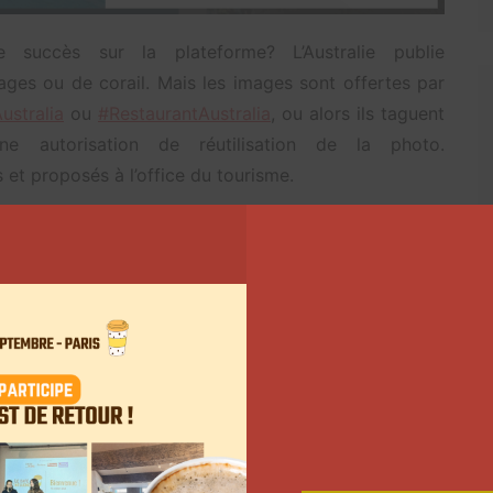
 succès sur la plateforme? L’Australie publie
ges ou de corail. Mais les images sont offertes par
ustralia
ou
#RestaurantAustralia
, ou alors ils taguent
ne autorisation de réutilisation de la photo.
et proposés à l’office du tourisme.
tenariats avec des photographes assez populaires sur
 aussi du contenu à publier. Enfin, l’office du tourisme
ompte raconte « aussi des histoires intéressantes sur
touristiques pour donner à notre public une bonne idée
ck Henderson, directeur mondial des médias sociaux de
uhaite faire sourire et donner envie aux