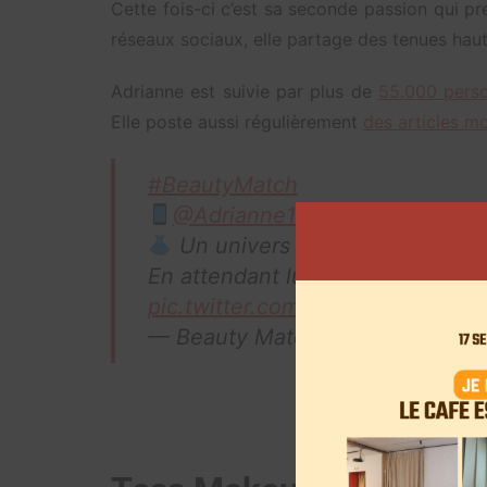
Cette fois-ci c’est sa seconde passion qui p
réseaux sociaux, elle partage des tenues haut 
Adrianne est suivie par plus de
55.000 perso
Elle poste aussi régulièrement
des articles m
#BeautyMatch
@Adrianne1705
: 215K abonné
Un univers bien à elle, très vi
En attendant lundi, 17h10 sur
@tf
pic.twitter.com/xixbB3RFT0
— Beauty Match TFX (@Beauty