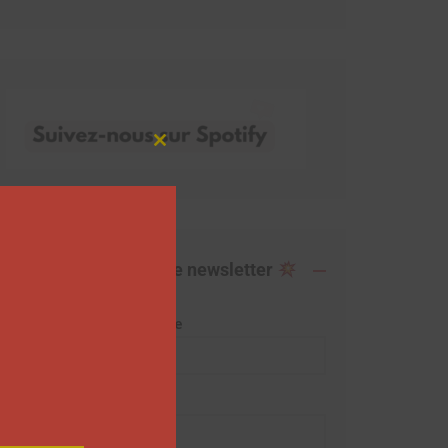
Close
this
module
Abonnez-vous à notre newsletter
Adresse de messagerie
Prénom