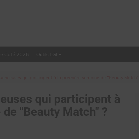
Le Café 2026
Outils LGI
Stellar, plateforme
d’influence tout-en-un
fluenceuses qui participent à la première semaine de "Beauty Match"
ceuses qui participent à
 de "Beauty Match" ?