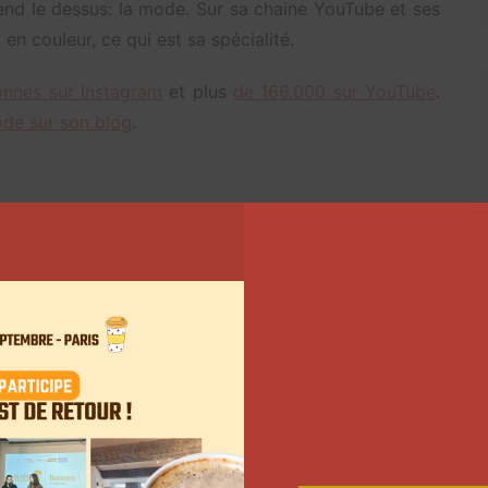
rend le dessus: la mode. Sur sa chaine YouTube et ses
en couleur, ce qui est sa spécialité.
nnes sur Instagram
et plus
de 166.000 sur YouTube
.
ode sur son blog
.
s !
ntage !
x
, découvrez son portrait
Match_TFX)
16 août 2018