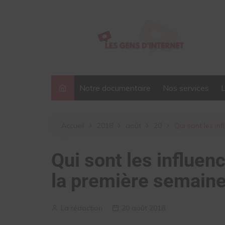
Aller
au
contenu
Notre documentaire
Nos services
Accueil
2018
août
20
Qui sont les in
Qui sont les influen
la première semaine
La rédaction
20 août 2018