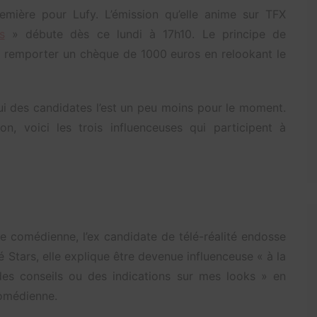
emière pour Lufy. L’émission qu’elle anime sur TFX
s
» débute dès ce lundi à 17h10. Le principe de
de remporter un chèque de 1000 euros en relookant le
lui des candidates l’est un peu moins pour le moment.
n, voici les trois influenceuses qui participent à
e comédienne, l’ex candidate de télé-réalité endosse
é Stars, elle explique être devenue influenceuse « à la
es conseils ou des indications sur mes looks » en
comédienne.