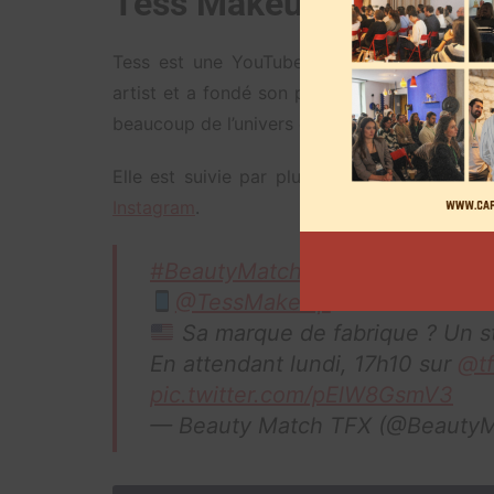
Tess Makeup
Tess est une YouTubeuse mais pas que. La 
artist et a fondé son propre site internet «
T
beaucoup de l’univers des américaines et le m
Elle est suivie par plus de
13.000 personne
Instagram
.
#BeautyMatch
@TessMakeUp
: 85K abonnés 
Sa marque de fabrique ? Un sty
En attendant lundi, 17h10 sur
@tf
pic.twitter.com/pElW8GsmV3
— Beauty Match TFX (@Beauty