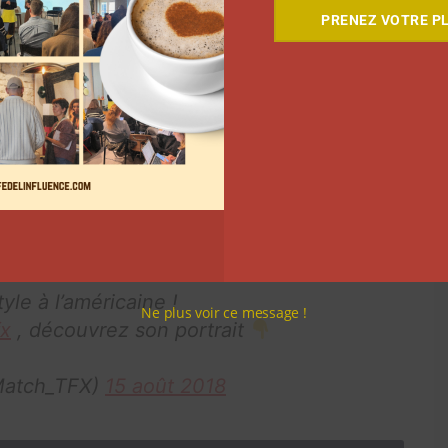
PRENEZ VOTRE PL
jeune femme d’origine guyanaise est aussi makeup
ess Cosmetics
« . La jeune femme de 27 ans s’inspire
aquillage est son point fort.
s sur YouTube
et par près
de 75.000 personnes sur
!
le à l’américaine !
Ne plus voir ce message !
x
, découvrez son portrait
Match_TFX)
15 août 2018