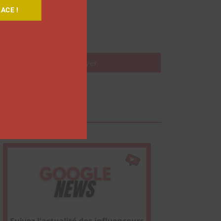
ACE !
Nom
Envoyer
Google News