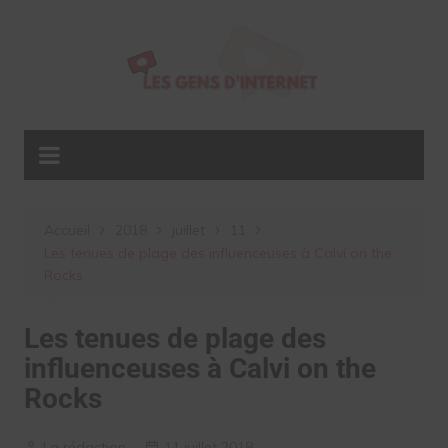
Aller
au
contenu
Accueil
2018
juillet
11
Les tenues de plage des influenceuses à Calvi on the
Rocks
Les tenues de plage des
influenceuses à Calvi on the
Rocks
La rédaction
11 juillet 2018