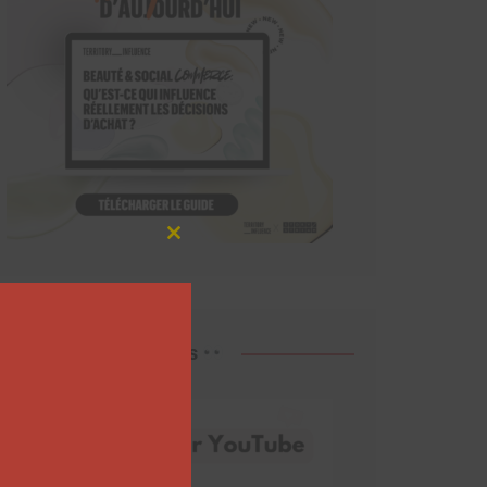
Close
this
module
Découvrez nos vidéos