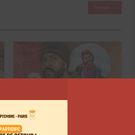
Suivant
Comment le Grand JD a
complètement réinventé son
contenu sur YouTube