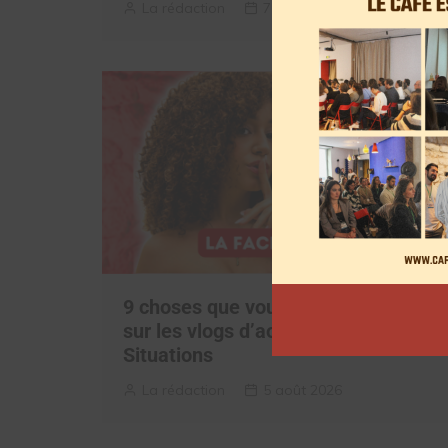
La rédaction
7 août 2026
9 choses que vous avez oubliées
sur les vlogs d’août de Léna
Situations
La rédaction
5 août 2026