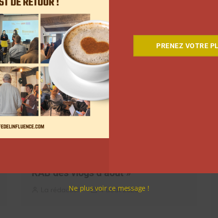
Clara Phelippeaux
6 août 2026
PRENEZ VOTRE PL
Elle s’inspire des vlogs d’août de
Léna Situations pour créer « Le
RAB des vlogs d’août »
Ne plus voir ce message !
La rédaction
4 août 2026