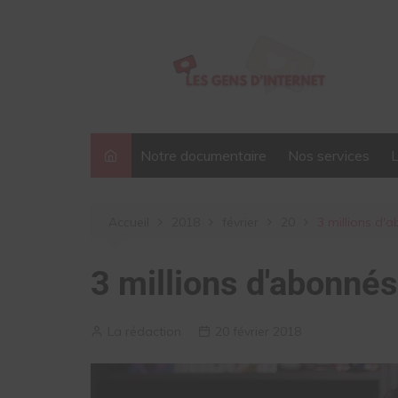
Aller
au
contenu
Notre documentaire
Nos services
Accueil
2018
février
20
3 millions d'
3 millions d'abonné
La rédaction
20 février 2018