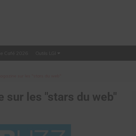
Le Café 2026
Outils LGI
Stellar, plateforme
d’influence tout-en-un
gazine sur les "stars du web"
 sur les "stars du web"