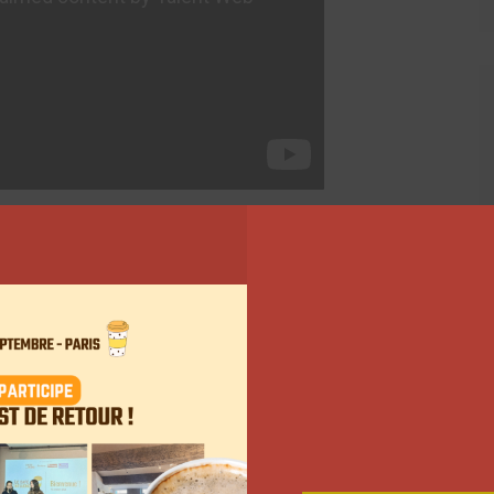
er. Je trouve que l’initiative est vraiment cool même si
 Le mot buzz ne me plait pas trop… Et puis, j’espère
arle bien des gens d’Internet ce magazine non?
i sur Twitter !
Suivant