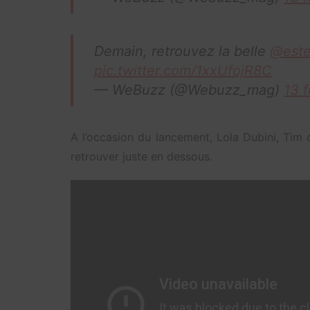
Demain, retrouvez la belle
@estel
pic.twitter.com/1xxUfojR8C
— WeBuzz (@Webuzz_mag)
13 f
A l’occasion du lancement, Lola Dubini, Tim 
retrouver juste en dessous.