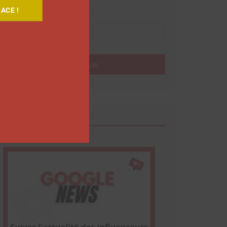
ACE !
Nom
Envoyer
Google News