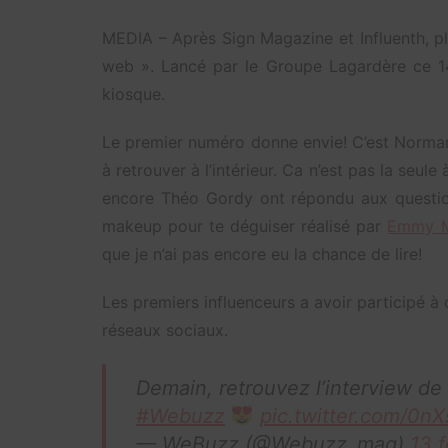
MEDIA – Après Sign Magazine et Influenth, p
web ». Lancé par le Groupe Lagardère ce 14 
kiosque.
Le premier numéro donne envie! C’est Norman q
à retrouver à l’intérieur. Ca n’est pas la seul
encore Théo Gordy ont répondu aux question
makeup pour te déguiser réalisé par
Emmy M
que je n’ai pas encore eu la chance de lire!
Les premiers influenceurs a avoir participé à 
réseaux sociaux.
Demain, retrouvez l’interview de
#Webuzz
pic.twitter.com/0
— WeBuzz (@Webuzz_mag)
13 f