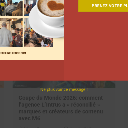
PRENEZ VOTRE PL
Ne plus voir ce message !
Coupe du Monde 2026: comment
l’agence L’Intrus a « réconcilié »
marques et créateurs de contenu
avec M6