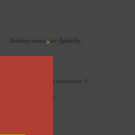
Close
this
module
Abonnez-vous à notre newsletter
Adresse de messagerie
Prénom