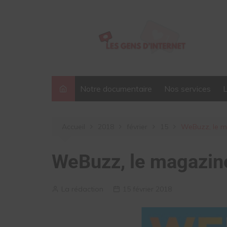
Aller
au
contenu
Notre documentaire
Nos services
Accueil
2018
février
15
WeBuzz, le ma
WeBuzz, le magazine
La rédaction
15 février 2018