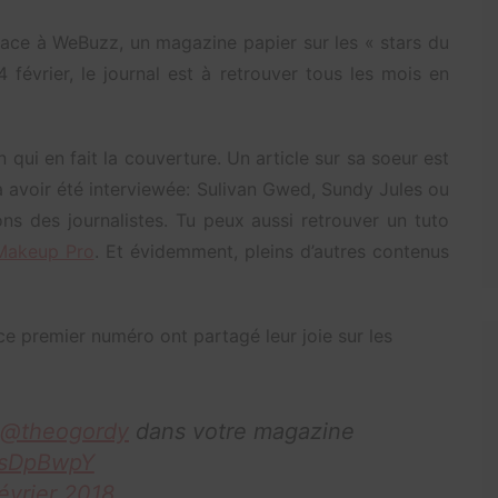
lace à WeBuzz, un magazine papier sur les « stars du
février, le journal est à retrouver tous les mois en
ui en fait la couverture. Un article sur sa soeur est
e à avoir été interviewée: Sulivan Gwed, Sundy Jules ou
s des journalistes. Tu peux aussi retrouver un tuto
akeup Pro
. Et évidemment, pleins d’autres contenus
ce premier numéro ont partagé leur joie sur les
@theogordy
dans votre magazine
nXsDpBwpY
évrier 2018