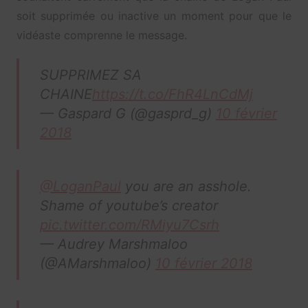
soit supprimée ou inactive un moment pour que le
vidéaste comprenne le message.
SUPPRIMEZ SA
CHAINE
https://t.co/FhR4LnCdMj
— Gaspard G (@gasprd_g)
10 février
2018
@LoganPaul
you are an asshole.
Shame of youtube’s creator
pic.twitter.com/RMiyu7Csrh
— Audrey Marshmaloo
(@AMarshmaloo)
10 février 2018