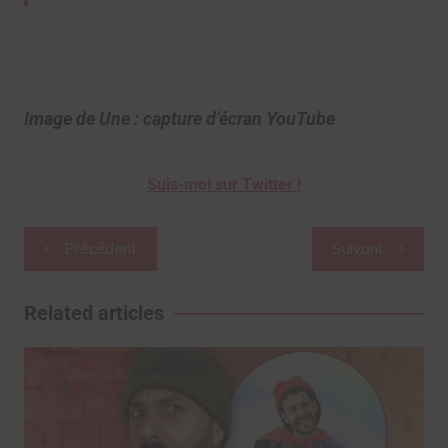
Image de Une : capture d’écran YouTube
Suis-moi sur Twitter !
Navigation
Précédent
Suivant
de
l’article
Related articles