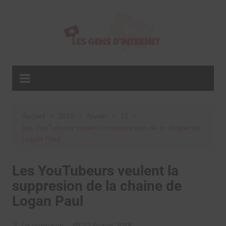
Aller
au
contenu
Accueil
2018
février
12
Les YouTubeurs veulent la suppresion de la chaine de
Logan Paul
Les YouTubeurs veulent la
suppresion de la chaine de
Logan Paul
La rédaction
12 février 2018