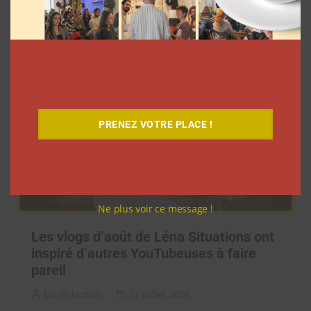
La rédaction
3 août 2026
PRENEZ VOTRE PLACE !
Ne plus voir ce message !
Les vlogs d’août de Léna Situations ont
inspiré d’autres YouTubeuses à faire
pareil
La rédaction
31 juillet 2026