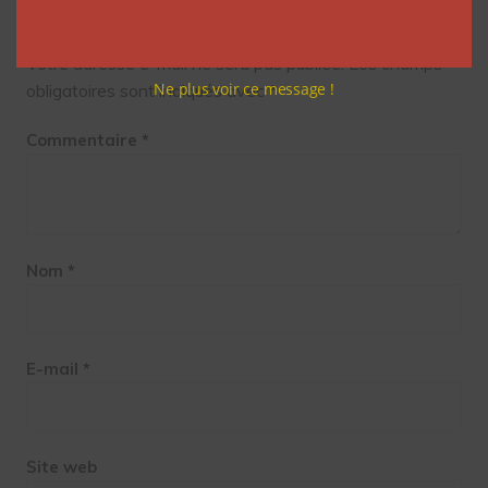
Laisser un commentaire
Votre adresse e-mail ne sera pas publiée.
Les champs
Ne plus voir ce message !
obligatoires sont indiqués avec
*
Commentaire
*
Nom
*
E-mail
*
Site web