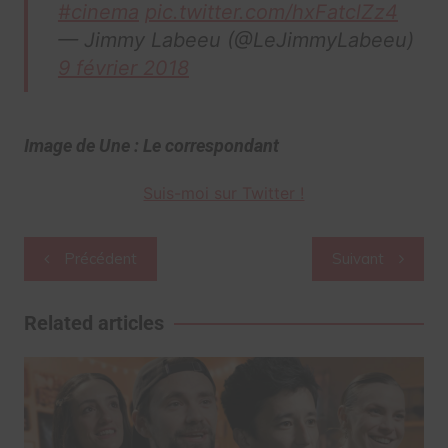
#cinema
pic.twitter.com/hxFatclZz4
— Jimmy Labeeu (@LeJimmyLabeeu)
9 février 2018
Image de Une : Le correspondant
Suis-moi sur Twitter !
Navigation
Précédent
Suivant
de
l’article
Related articles