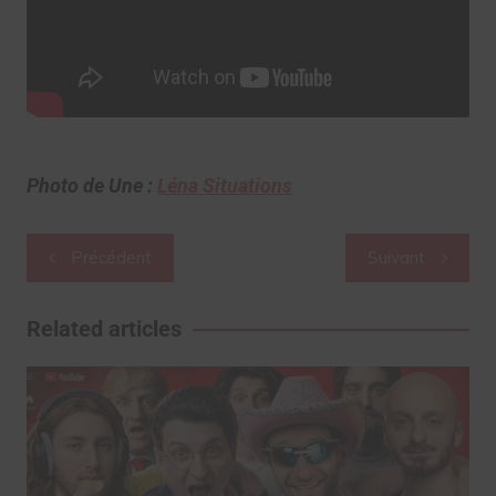
Photo de Une :
Léna Situations
Navigation
Précédent
Suivant
de
l’article
Related articles