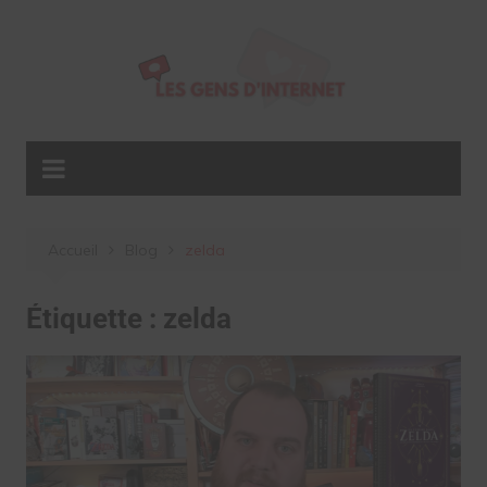
Aller
au
contenu
Accueil
Blog
zelda
Étiquette :
zelda