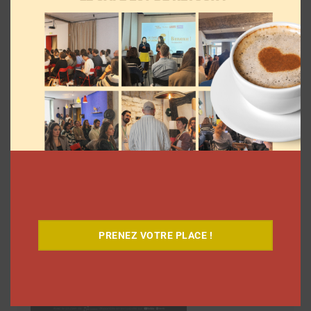
1
2
3
…
7
Suivant
des
articles
Découvrez notre documentaire
PRENEZ VOTRE PLACE !