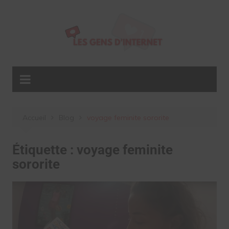
Aller
au
contenu
Accueil
Blog
voyage feminite sororite
Étiquette :
voyage feminite
sororite