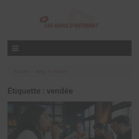
Aller
au
contenu
Accueil
Blog
vendée
Étiquette :
vendée