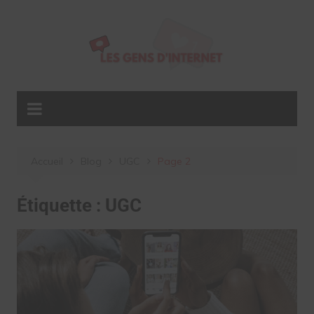
Aller
au
contenu
Accueil
Blog
UGC
Page 2
Étiquette :
UGC