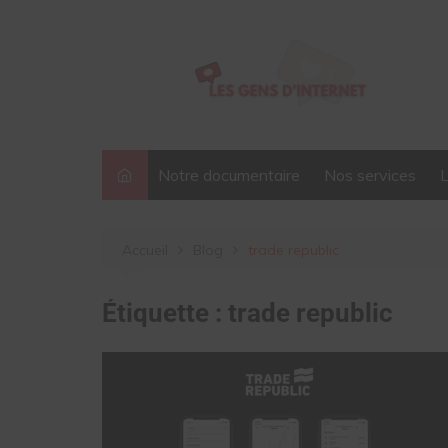
Aller
au
contenu
Notre documentaire
Nos services
Accueil
Blog
trade republic
Étiquette :
trade republic