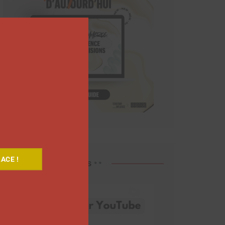
Close
this
module
ACE !
Découvrez nos vidéos