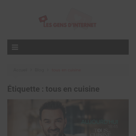
Aller
au
contenu
Accueil
Blog
tous en cuisine
Étiquette :
tous en cuisine