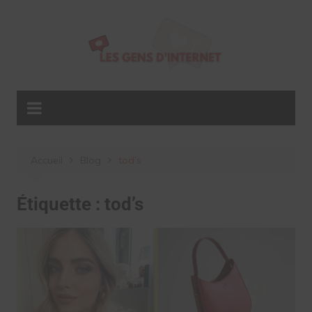
Aller
au
contenu
Accueil
Blog
tod’s
Étiquette :
tod’s