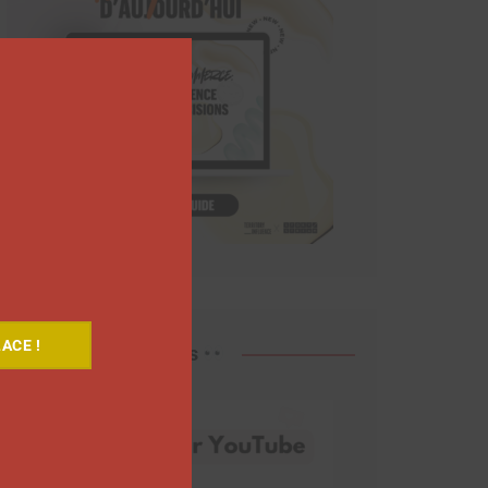
Close
this
module
ACE !
Découvrez nos vidéos