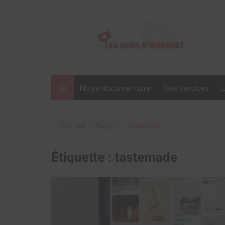
Aller
au
contenu
Notre documentaire
Nos services
Accueil
Blog
tastemade
Étiquette :
tastemade