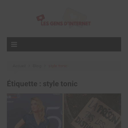
Aller
au
contenu
Accueil
Blog
style tonic
Étiquette :
style tonic