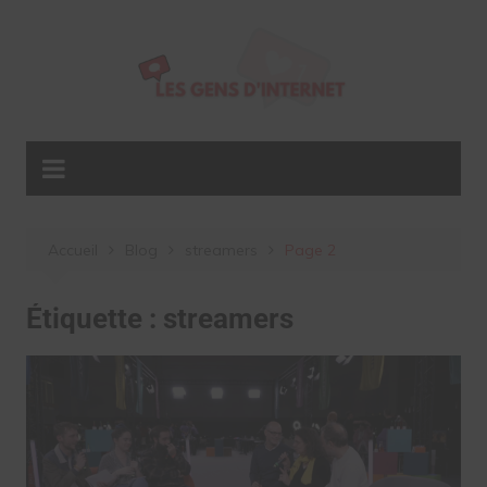
Aller
au
contenu
Accueil
Blog
streamers
Page 2
Étiquette :
streamers