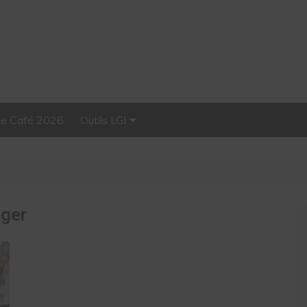
Le Café 2026
Outils LGI
Stellar, plateforme
d’influence tout-en-un
ager