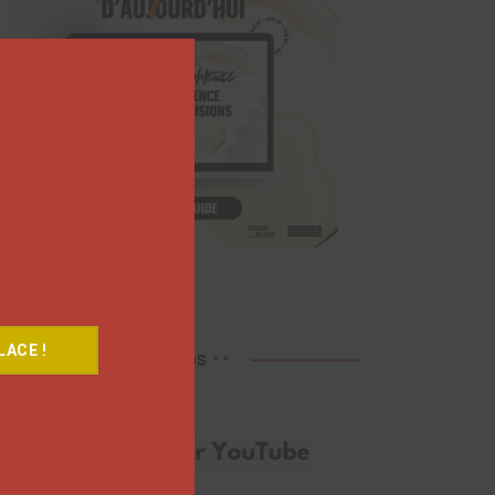
Close
this
module
ACE !
Découvrez nos vidéos