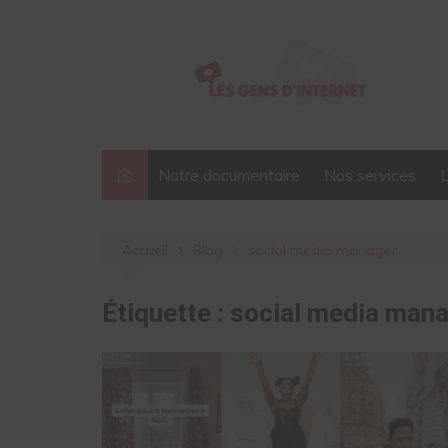
Aller
au
contenu
Notre documentaire
Nos services
Accueil
Blog
social media manager
Étiquette :
social media man