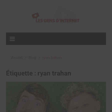
Aller
au
contenu
Accueil
Blog
ryan trahan
Étiquette :
ryan trahan