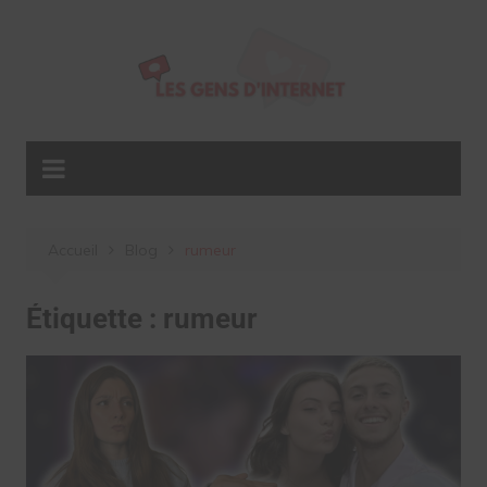
Aller
au
contenu
Accueil
Blog
rumeur
Étiquette :
rumeur