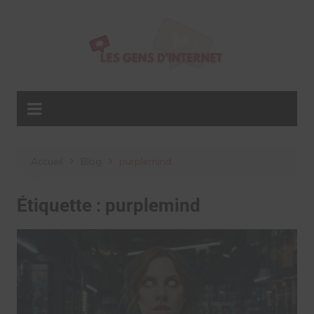
Aller
au
contenu
Accueil
Blog
purplemind
Étiquette :
purplemind