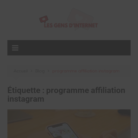
Aller
au
contenu
Accueil
Blog
programme affiliation instagram
Étiquette :
programme affiliation
instagram