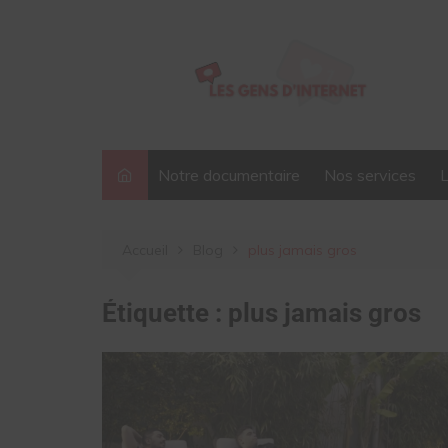
Aller
au
contenu
Notre documentaire
Nos services
Accueil
Blog
plus jamais gros
Étiquette :
plus jamais gros