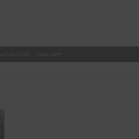
Le Café 2026
Outils LGI
Stellar, plateforme
d’influence tout-en-un