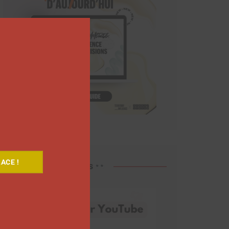
Close
this
module
ACE !
Découvrez nos vidéos