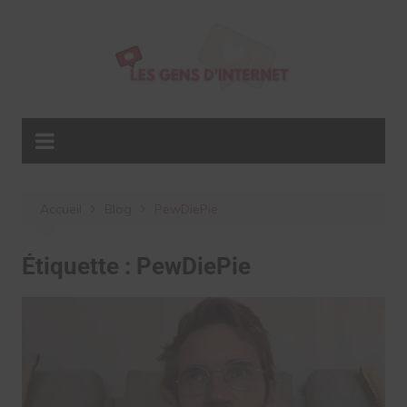
Aller
au
contenu
Accueil
Blog
PewDiePie
Étiquette :
PewDiePie