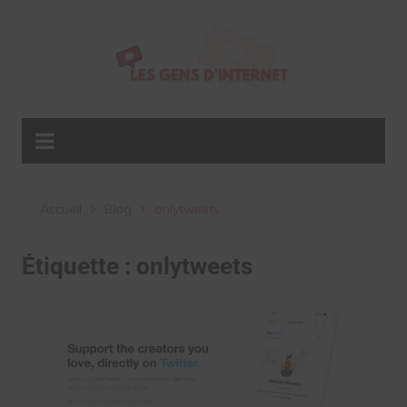
Aller
au
contenu
Accueil
Blog
onlytweets
Étiquette :
onlytweets