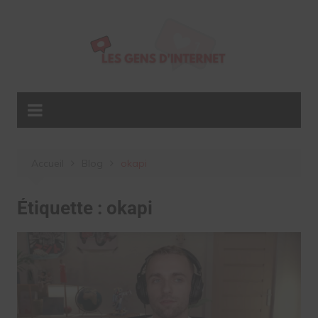
Aller
au
contenu
Accueil
Blog
okapi
Étiquette :
okapi