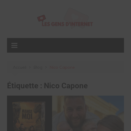
Aller
au
contenu
Accueil
Blog
Nico Capone
Étiquette :
Nico Capone