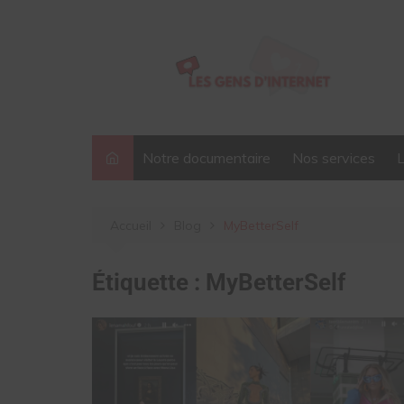
Aller
au
contenu
Notre documentaire
Nos services
Accueil
Blog
MyBetterSelf
Étiquette :
MyBetterSelf