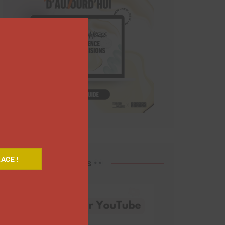
Close
this
module
ACE !
Découvrez nos vidéos