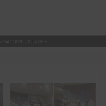
Le Café 2026
Outils LGI
Stellar, plateforme
d’influence tout-en-un