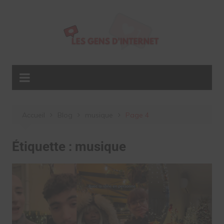
Aller
au
contenu
Accueil
Blog
musique
Page 4
Étiquette :
musique