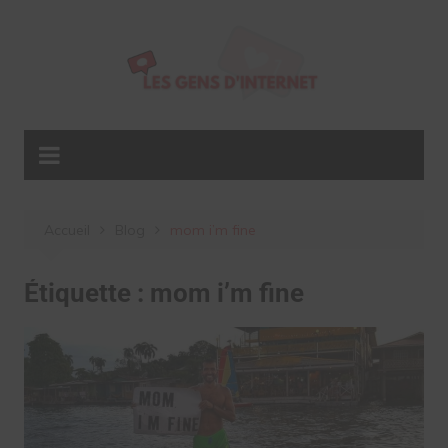
Aller
au
contenu
Accueil
Blog
mom i’m fine
Étiquette :
mom i’m fine