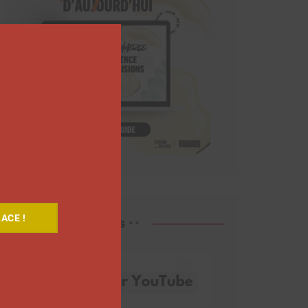
Close
this
module
ACE !
Découvrez nos vidéos