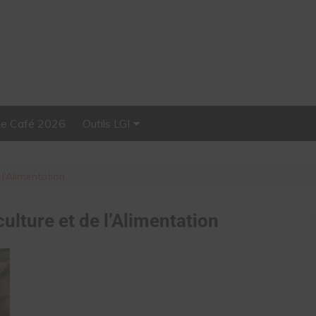
Le Café 2026
Outils LGI
Stellar, plateforme
d’influence tout-en-un
 l’Alimentation
culture et de l’Alimentation