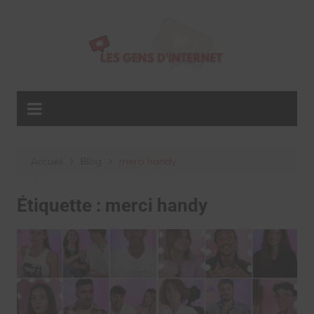
Aller
au
contenu
Accueil
Blog
merci handy
Étiquette :
merci handy