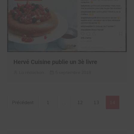
Hervé Cuisine publie un 3è livre
La rédaction
5 septembre 2018
Navigation
Précédent
1
…
12
13
14
des
articles