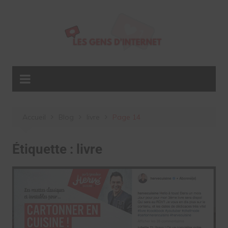
Aller
au
contenu
Accueil
Blog
livre
Page 14
Étiquette :
livre