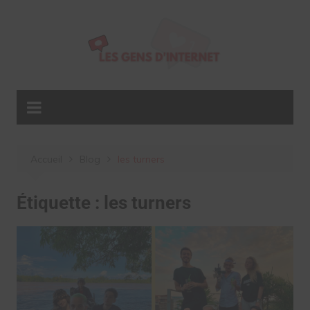
Aller
au
contenu
Accueil
Blog
les turners
Étiquette :
les turners