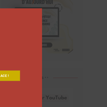
Close
this
module
ACE !
Découvrez nos vidéos