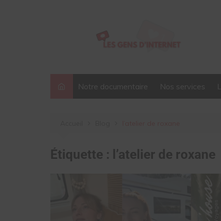
Aller
au
contenu
Notre documentaire
Nos services
Accueil
Blog
l’atelier de roxane
Étiquette :
l’atelier de roxane