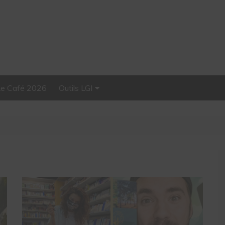
Le Café 2026
Outils LGI
Stellar, plateforme
d’influence tout-en-un