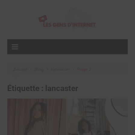
Aller
au
contenu
Accueil
Blog
lancaster
Page 2
Étiquette :
lancaster