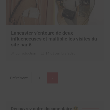
Lancaster s’entoure de deux
influenceuses et multiplie les visites du
site par 6
La rédaction
14 décembre 2020
Navigation
Précédent
1
2
des
articles
Découvrez notre documentaire